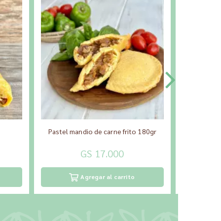
Pastel mandio de carne frito 180gr
Pajag
GS 17.000
Agregar al carrito