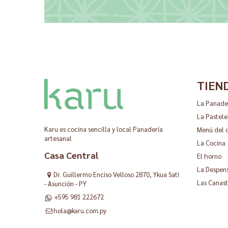
TIEN
La Panade
La Pastele
Karu es cocina sencilla y local Panadería
Menú del 
artesanal
La Cocina
Casa Central
El horno
La Despen
Dr. Guillermo Enciso Velloso 2870, Ykua Satĩ
Las Canast
- Asunción - PY
+595 981 222672
hola@karu.com.py