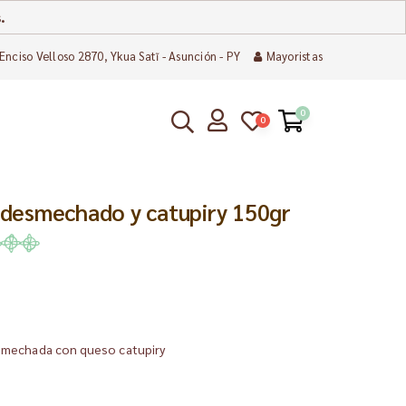
.
Enciso Velloso 2870, Ykua Satĩ - Asunción - PY
Mayoristas
0
0
 desmechado y catupiry 150gr
smechada con queso catupiry