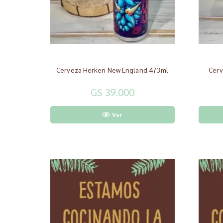
Cerveza Herken New England 473ml
Cerv
GS 39.000
Ver