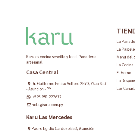
TIEN
La Panade
La Pastele
Karu es cocina sencilla y local Panadería
Menú del 
artesanal
La Cocina
Casa Central
El horno
La Despen
Dr. Guillermo Enciso Velloso 2870, Ykua Satĩ
Las Canast
- Asunción - PY
+595 981 222672
hola@karu.com.py
Karu Las Mercedes
Padre Egidio Cardozo 553, Asunción