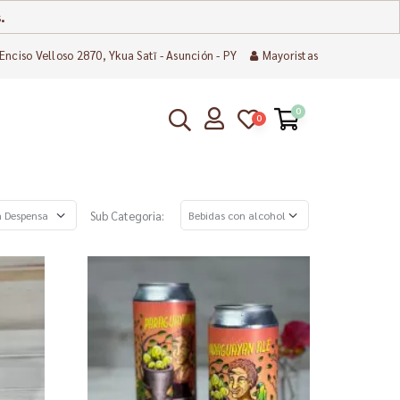
.
Enciso Velloso 2870, Ykua Satĩ - Asunción - PY
Mayoristas
0
0
Sub Categoria: