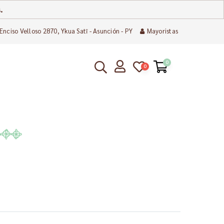
.
Enciso Velloso 2870, Ykua Satĩ - Asunción - PY
Mayoristas
0
0