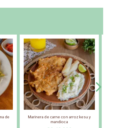
ema de
Marinera de carne con arroz kesu y
C
mandioca