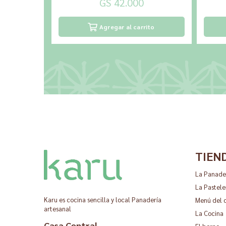
GS 42.000
Agregar al carrito
TIEN
La Panade
La Pastele
Karu es cocina sencilla y local Panadería
Menú del 
artesanal
La Cocina
Casa Central