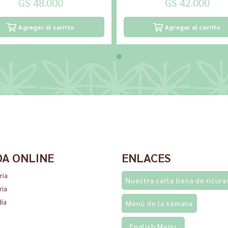
GS 48.000
GS 42.000
Agregar al carrito
Agregar al carrito
DA ONLINE
ENLACES
ria
Nuestra carta llena de ricura
ria
día
Menú de la semana
English Menu